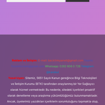
giriş
Reklam ve İletişim:
E-mail:
backlinkpaneli@gmail.com
Teams:
forumhizmeti@gmail.com
Whatsapp: 0262 606 0 726
Telegram:
@karabul
Yasal Uyarı:
Sitemiz, 5651 Sayılı Kanun gereğince Bilgi Teknolojileri
ve İletişim Kurumu (BTK) tarafından onaylanmış bir Yer Sağlayıcı
olarak hizmet vermektedir. Bu nedenle, sitedeki içerikleri proaktif
olarak denetleme veya araştırma yükümlülüğümüz bulunmamaktadır.
Ancak, üyelerimiz yazdıkları içeriklerin sorumluluğunu taşımakta olup,