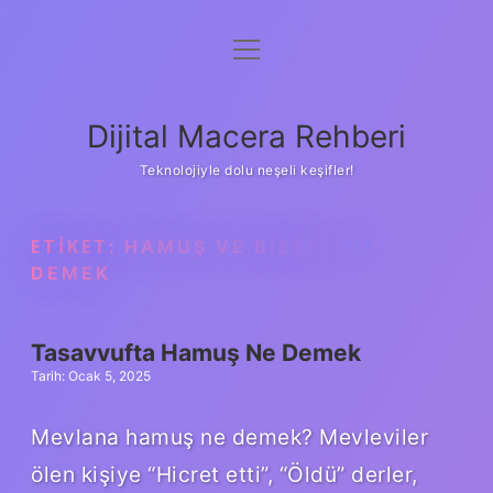
menüyü
Anasayfa
aç
Gizlilik Politikası
Dijital Macera Rehberi
Yasal Uyarı
Teknolojiyle dolu neşeli keşifler!
Hakkımızda
ETIKET:
HAMUŞ VE BIŞREV NE
DEMEK
Tasavvufta Hamuş Ne Demek
Tarih: Ocak 5, 2025
Mevlana hamuş ne demek? Mevleviler
ölen kişiye “Hicret etti”, “Öldü” derler,