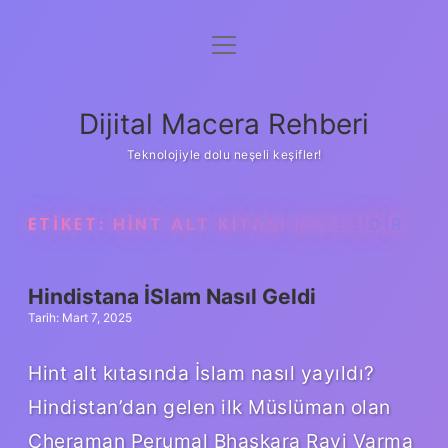
menüyü
Anasayfa
aç
Gizlilik Politikası
Dijital Macera Rehberi
Yasal Uyarı
Teknolojiyle dolu neşeli keşifler!
Hakkımızda
ETIKET:
HINT ALT KITASI NERESIDIR
Hindistana İSlam Nasıl Geldi
Tarih: Mart 7, 2025
Hint alt kıtasında İslam nasıl yayıldı?
Hindistan’dan gelen ilk Müslüman olan
Cheraman Perumal Bhaskara Ravi Varma