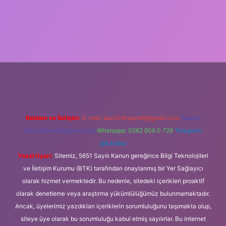
ş
Reklam ve İletişim:
E-mail:
backlinkpaneli@gmail.com
Teams:
forumhizmeti@gmail.com
Whatsapp: 0262 606 0 726
Telegram:
@karabul
Yasal Uyarı:
Sitemiz, 5651 Sayılı Kanun gereğince Bilgi Teknolojileri
ve İletişim Kurumu (BTK) tarafından onaylanmış bir Yer Sağlayıcı
olarak hizmet vermektedir. Bu nedenle, sitedeki içerikleri proaktif
olarak denetleme veya araştırma yükümlülüğümüz bulunmamaktadır.
Ancak, üyelerimiz yazdıkları içeriklerin sorumluluğunu taşımakta olup,
siteye üye olarak bu sorumluluğu kabul etmiş sayılırlar. Bu internet