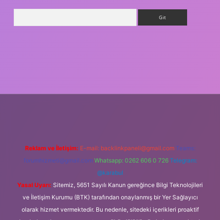
Arama
riş
Reklam ve İletişim:
E-mail:
backlinkpaneli@gmail.com
Teams:
forumhizmeti@gmail.com
Whatsapp: 0262 606 0 726
Telegram:
@karabul
Yasal Uyarı:
Sitemiz, 5651 Sayılı Kanun gereğince Bilgi Teknolojileri
ve İletişim Kurumu (BTK) tarafından onaylanmış bir Yer Sağlayıcı
olarak hizmet vermektedir. Bu nedenle, sitedeki içerikleri proaktif