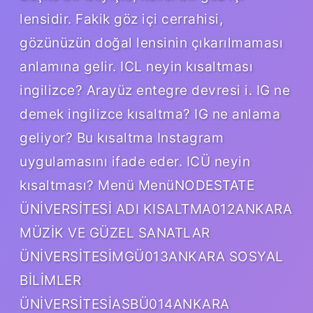
lensidir. Fakik göz içi cerrahisi,
gözünüzün doğal lensinin çıkarılmaması
anlamına gelir. ICL neyin kısaltması
ingilizce? Arayüz entegre devresi i. IG ne
demek ingilizce kısaltma? IG ne anlama
geliyor? Bu kısaltma Instagram
uygulamasını ifade eder. ICÜ neyin
kısaltması? Menü MenüNODESTATE
ÜNİVERSİTESİ ADI KISALTMA012ANKARA
MÜZİK VE GÜZEL SANATLAR
ÜNİVERSİTESİMGÜ013ANKARA SOSYAL
BİLİMLER
ÜNİVERSİTESİASBÜ014ANKARA