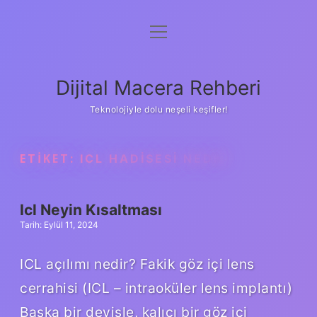
menüyü
Anasayfa
aç
Gizlilik Politikası
Dijital Macera Rehberi
Yasal Uyarı
Teknolojiyle dolu neşeli keşifler!
Hakkımızda
ETIKET:
ICL HADISESI NEDIR
Icl Neyin Kısaltması
Tarih: Eylül 11, 2024
ICL açılımı nedir? Fakik göz içi lens
cerrahisi (ICL – intraoküler lens implantı)
Başka bir deyişle, kalıcı bir göz içi