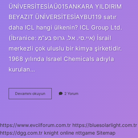
ÜNİVERSİTESİAÜ015ANKARA YILDIRIM
BEYAZIT ÜNİVERSİTESİAYBU119 satır
daha ICL hangi ülkenin? ICL Group Ltd.
(İbranice: איי.סי. אל. גרופ בע”מ‎) İsrail
merkezli çok uluslu bir kimya şirketidir.
1968 yılında Israel Chemicals adıyla
kurulan…
Icl
Devamını okuyun
2 Yorum
Neyin
Kısaltması
https://www.evcilforum.com.tr
https://bluesolarlight.com.tr
https://dgg.com.tr
knight online
nttgame
Sitemap