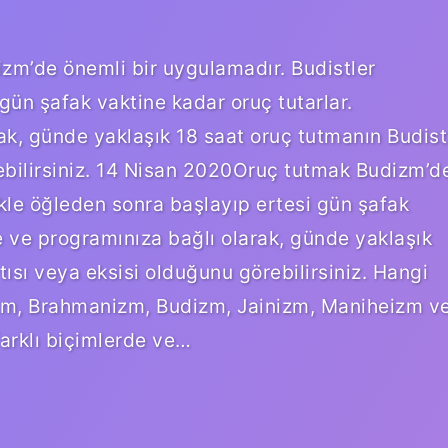
zm’de önemli bir uygulamadır. Budistler
gün şafak vaktine kadar oruç tutarlar.
rak, günde yaklaşık 18 saat oruç tutmanın Budist
rebilirsiniz. 14 Nisan 2020Oruç tutmak Budizm’d
ikle öğleden sonra başlayıp ertesi gün şafak
ze ve programınıza bağlı olarak, günde yaklaşık
tısı veya eksisi olduğunu görebilirsiniz. Hangi
zm, Brahmanizm, Budizm, Jainizm, Maniheizm v
farklı biçimlerde ve…