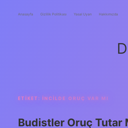
Anasayfa
Gizlilik Politikası
Yasal Uyarı
Hakkımızda
D
ETIKET:
İNCILDE ORUÇ VAR MI
Budistler Oruç Tutar 