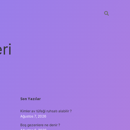
ri
SIDEBAR
Son Yazılar
vdcasino
Kimler av tüfeği ruhsatı alabilir ?
Ağustos 7, 2026
Boş gezenlere ne denir ?