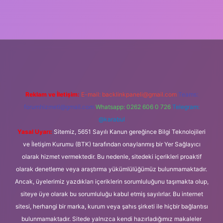
ş
Reklam ve İletişim:
E-mail:
backlinkpaneli@gmail.com
Teams:
forumhizmeti@gmail.com
Whatsapp: 0262 606 0 726
Telegram:
@karabul
Yasal Uyarı:
Sitemiz, 5651 Sayılı Kanun gereğince Bilgi Teknolojileri
ve İletişim Kurumu (BTK) tarafından onaylanmış bir Yer Sağlayıcı
olarak hizmet vermektedir. Bu nedenle, sitedeki içerikleri proaktif
olarak denetleme veya araştırma yükümlülüğümüz bulunmamaktadır.
Ancak, üyelerimiz yazdıkları içeriklerin sorumluluğunu taşımakta olup,
siteye üye olarak bu sorumluluğu kabul etmiş sayılırlar. Bu internet
sitesi, herhangi bir marka, kurum veya şahıs şirketi ile hiçbir bağlantısı
bulunmamaktadır. Sitede yalnızca kendi hazırladığımız makaleler