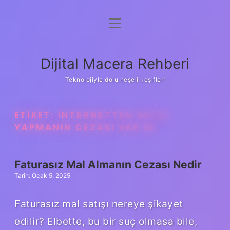
menüyü
Anasayfa
aç
Gizlilik Politikası
Dijital Macera Rehberi
Yasal Uyarı
Teknolojiyle dolu neşeli keşifler!
Hakkımızda
ETIKET:
İNTERNETTEN SATIŞ
YAPMANIN CEZASI VAR MI
Faturasız Mal Almanın Cezası Nedir
Tarih: Ocak 5, 2025
Faturasız mal satışı nereye şikayet
edilir? Elbette, bu bir suç olmasa bile,