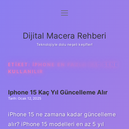
menüyü
Anasayfa
aç
Gizlilik Politikası
Dijital Macera Rehberi
Yasal Uyarı
Teknolojiyle dolu neşeli keşifler!
Hakkımızda
ETIKET:
IPHONE EN FAZLA KAÇ SENE
KULLANILIR
Iphone 15 Kaç Yıl Güncelleme Alır
Tarih: Ocak 12, 2025
iPhone 15 ne zamana kadar güncelleme
alır? iPhone 15 modelleri en az 5 yıl