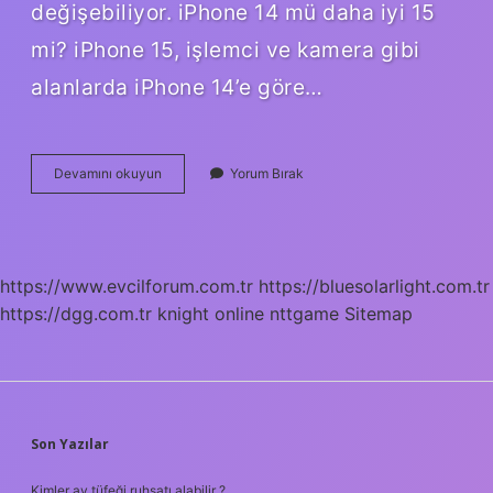
değişebiliyor. iPhone 14 mü daha iyi 15
mi? iPhone 15, işlemci ve kamera gibi
alanlarda iPhone 14’e göre…
Iphone
Devamını okuyun
Yorum Bırak
15
Kaç
Yıl
Güncelleme
Alır
https://www.evcilforum.com.tr
https://bluesolarlight.com.tr
https://dgg.com.tr
knight online
nttgame
Sitemap
SIDEBAR
Son Yazılar
Kimler av tüfeği ruhsatı alabilir ?