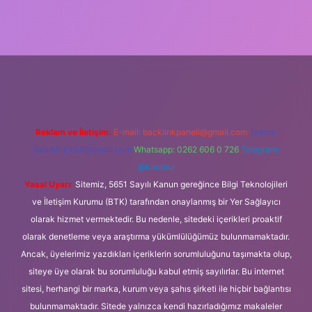
iş
Reklam ve İletişim:
E-mail:
backlinkpaneli@gmail.com
Teams:
forumhizmeti@gmail.com
Whatsapp: 0262 606 0 726
Telegram:
@karabul
Yasal Uyarı:
Sitemiz, 5651 Sayılı Kanun gereğince Bilgi Teknolojileri
ve İletişim Kurumu (BTK) tarafından onaylanmış bir Yer Sağlayıcı
olarak hizmet vermektedir. Bu nedenle, sitedeki içerikleri proaktif
olarak denetleme veya araştırma yükümlülüğümüz bulunmamaktadır.
Ancak, üyelerimiz yazdıkları içeriklerin sorumluluğunu taşımakta olup,
siteye üye olarak bu sorumluluğu kabul etmiş sayılırlar. Bu internet
sitesi, herhangi bir marka, kurum veya şahıs şirketi ile hiçbir bağlantısı
bulunmamaktadır. Sitede yalnızca kendi hazırladığımız makaleler