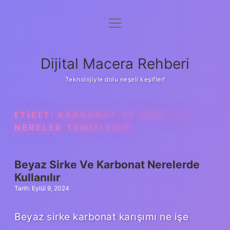
menüyü
Anasayfa
aç
Gizlilik Politikası
Dijital Macera Rehberi
Yasal Uyarı
Teknolojiyle dolu neşeli keşifler!
Hakkımızda
ETIKET:
KARBONAT VE SIRKE ILE
NERELER TEMIZLENIR
Beyaz Sirke Ve Karbonat Nerelerde
Kullanılır
Tarih: Eylül 9, 2024
Beyaz sirke karbonat karışımı ne işe