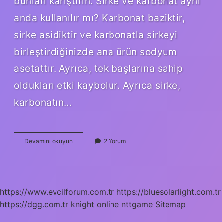
bunları karıştırın. Sirke ve karbonat aynı
anda kullanılır mı? Karbonat baziktir,
sirke asidiktir ve karbonatla sirkeyi
birleştirdiğinizde ana ürün sodyum
asetattır. Ayrıca, tek başlarına sahip
oldukları etki kaybolur. Ayrıca sirke,
karbonatın…
Beyaz
Devamını okuyun
2 Yorum
Sirke
Ve
Karbonat
Nerelerde
Kullanılır
https://www.evcilforum.com.tr
https://bluesolarlight.com.tr
https://dgg.com.tr
knight online
nttgame
Sitemap