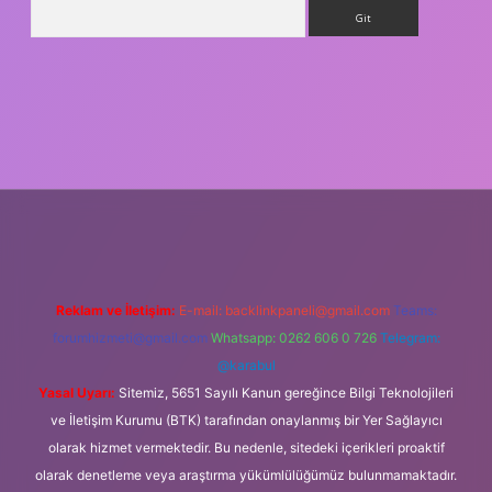
Arama
iş
Reklam ve İletişim:
E-mail:
backlinkpaneli@gmail.com
Teams:
forumhizmeti@gmail.com
Whatsapp: 0262 606 0 726
Telegram:
@karabul
Yasal Uyarı:
Sitemiz, 5651 Sayılı Kanun gereğince Bilgi Teknolojileri
ve İletişim Kurumu (BTK) tarafından onaylanmış bir Yer Sağlayıcı
olarak hizmet vermektedir. Bu nedenle, sitedeki içerikleri proaktif
olarak denetleme veya araştırma yükümlülüğümüz bulunmamaktadır.