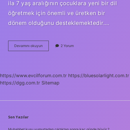
ila 7 yaş aralığının çocuklara yeni bir dil
öğretmek için önemli ve üretken bir
dönem olduğunu desteklemektedir.…
Dil
Devamını okuyun
2 Yorum
Terapisi
Ne
Zaman
Başlar
https://www.evcilforum.com.tr
https://bluesolarlight.com.tr
https://dgg.com.tr
Sitemap
SIDEBAR
Son Yazılar
Muhabbet kuşu yumurtadan çıktıktan sonra kaç günde büyür ?