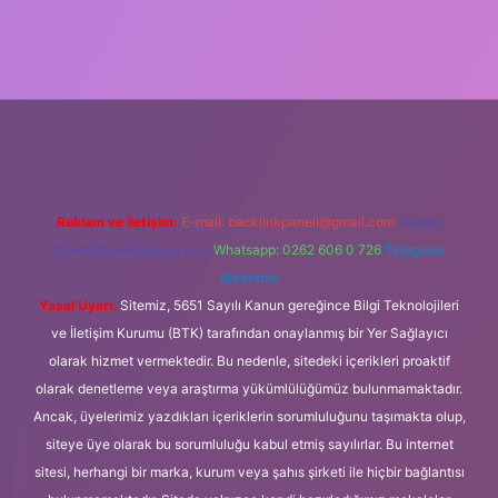
iş
Reklam ve İletişim:
E-mail:
backlinkpaneli@gmail.com
Teams:
forumhizmeti@gmail.com
Whatsapp: 0262 606 0 726
Telegram:
@karabul
Yasal Uyarı:
Sitemiz, 5651 Sayılı Kanun gereğince Bilgi Teknolojileri
ve İletişim Kurumu (BTK) tarafından onaylanmış bir Yer Sağlayıcı
olarak hizmet vermektedir. Bu nedenle, sitedeki içerikleri proaktif
olarak denetleme veya araştırma yükümlülüğümüz bulunmamaktadır.
Ancak, üyelerimiz yazdıkları içeriklerin sorumluluğunu taşımakta olup,
siteye üye olarak bu sorumluluğu kabul etmiş sayılırlar. Bu internet
sitesi, herhangi bir marka, kurum veya şahıs şirketi ile hiçbir bağlantısı