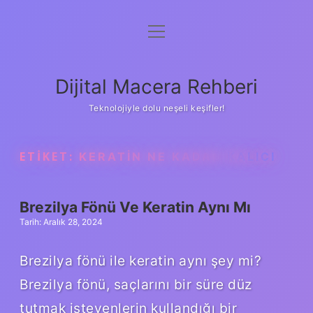
menüyü
Anasayfa
aç
Gizlilik Politikası
Dijital Macera Rehberi
Yasal Uyarı
Teknolojiyle dolu neşeli keşifler!
Hakkımızda
ETIKET:
KERATIN NE KADAR KALICI
Brezilya Fönü Ve Keratin Aynı Mı
Tarih: Aralık 28, 2024
Brezilya fönü ile keratin aynı şey mi?
Brezilya fönü, saçlarını bir süre düz
tutmak isteyenlerin kullandığı bir