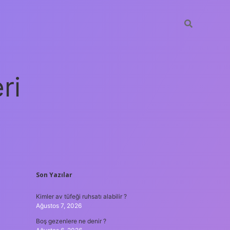
ri
SIDEBAR
Son Yazılar
vdcasino giriş
Kimler av tüfeği ruhsatı alabilir ?
Ağustos 7, 2026
Boş gezenlere ne denir ?