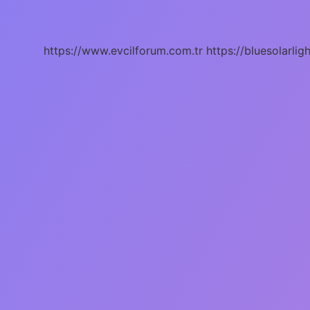
Şirket
Aracı
Olduğu
Nasıl
https://www.evcilforum.com.tr
https://bluesolarlig
Anlaşılır