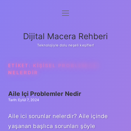
menüyü
Anasayfa
aç
Gizlilik Politikası
Dijital Macera Rehberi
Yasal Uyarı
Teknolojiyle dolu neşeli keşifler!
Hakkımızda
ETIKET:
KIŞISEL PROBLEMLER
NELERDIR
Aile Içi Problemler Nedir
Tarih: Eylül 7, 2024
Aile ici sorunlar nelerdir? Aile içinde
yaşanan başlıca sorunları şöyle