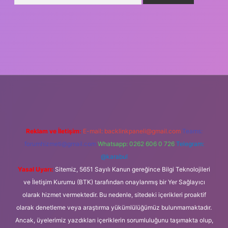
ş
Reklam ve İletişim:
E-mail:
backlinkpaneli@gmail.com
Teams:
forumhizmeti@gmail.com
Whatsapp: 0262 606 0 726
Telegram:
@karabul
Yasal Uyarı:
Sitemiz, 5651 Sayılı Kanun gereğince Bilgi Teknolojileri
ve İletişim Kurumu (BTK) tarafından onaylanmış bir Yer Sağlayıcı
olarak hizmet vermektedir. Bu nedenle, sitedeki içerikleri proaktif
olarak denetleme veya araştırma yükümlülüğümüz bulunmamaktadır.
Ancak, üyelerimiz yazdıkları içeriklerin sorumluluğunu taşımakta olup,