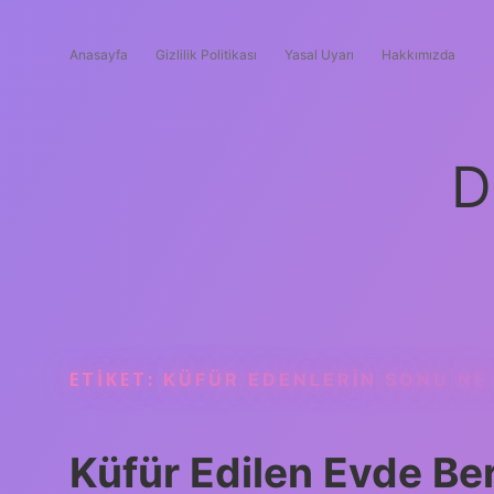
Anasayfa
Gizlilik Politikası
Yasal Uyarı
Hakkımızda
D
ETIKET:
KÜFÜR EDENLERIN SONU NE
Küfür Edilen Evde Be