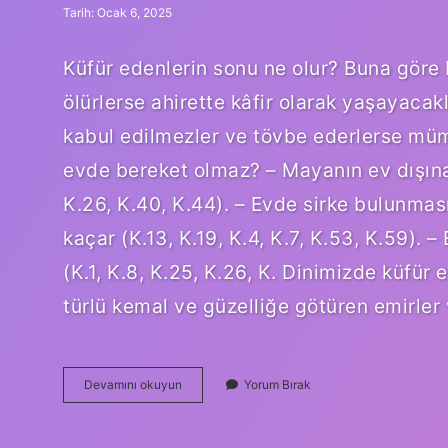
Tarih: Ocak 6, 2025
Küfür edenlerin sonu ne olur? Buna göre
ölürlerse ahirette kâfir olarak yaşayacak
kabul edilmezler ve tövbe ederlerse müm
evde bereket olmaz? – Mayanın ev dışına s
K.26, K.40, K.44). – Evde sirke bulunması 
kaçar (K.13, K.19, K.4, K.7, K.53, K.59).
(K.1, K.8, K.25, K.26, K. Dinimizde küfür
türlü kemal ve güzelliğe götüren emirler 
Küfür
Devamını okuyun
Yorum Bırak
Edilen
Evde
Bereket