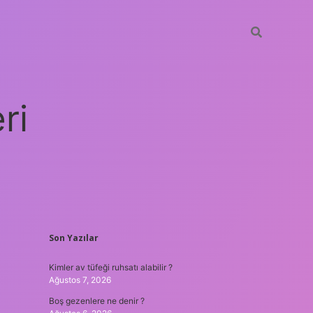
ri
SIDEBAR
Son Yazılar
vdcasino g
Kimler av tüfeği ruhsatı alabilir ?
Ağustos 7, 2026
Boş gezenlere ne denir ?