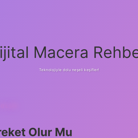
ijital Macera Rehbe
Teknolojiyle dolu neşeli keşifler!
 OLUR
reket Olur Mu