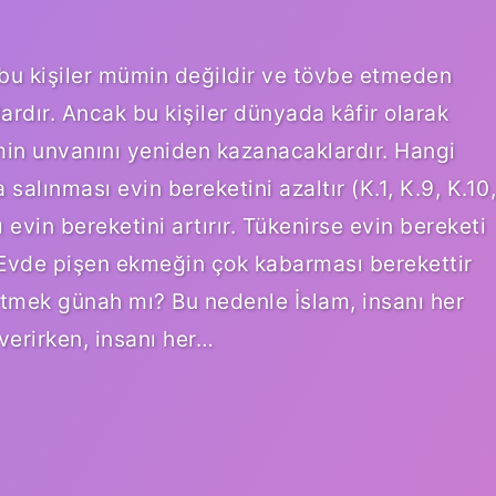
 bu kişiler mümin değildir ve tövbe etmeden
lardır. Ancak bu kişiler dünyada kâfir olarak
in unvanını yeniden kazanacaklardır. Hangi
alınması evin bereketini azaltır (K.1, K.9, K.10,
evin bereketini artırır. Tükenirse evin bereketi
 – Evde pişen ekmeğin çok kabarması berekettir
 etmek günah mı? Bu nedenle İslam, insanı her
verirken, insanı her…