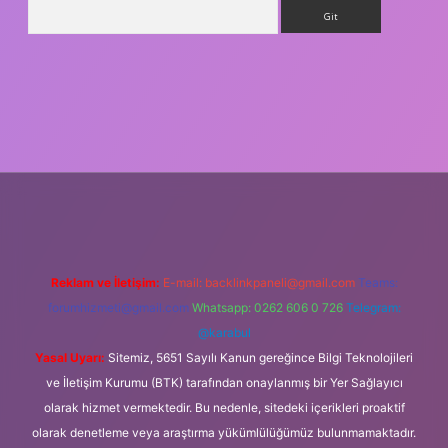
Arama
ş
Reklam ve İletişim:
E-mail:
backlinkpaneli@gmail.com
Teams:
forumhizmeti@gmail.com
Whatsapp: 0262 606 0 726
Telegram:
@karabul
Yasal Uyarı:
Sitemiz, 5651 Sayılı Kanun gereğince Bilgi Teknolojileri
ve İletişim Kurumu (BTK) tarafından onaylanmış bir Yer Sağlayıcı
olarak hizmet vermektedir. Bu nedenle, sitedeki içerikleri proaktif
olarak denetleme veya araştırma yükümlülüğümüz bulunmamaktadır.