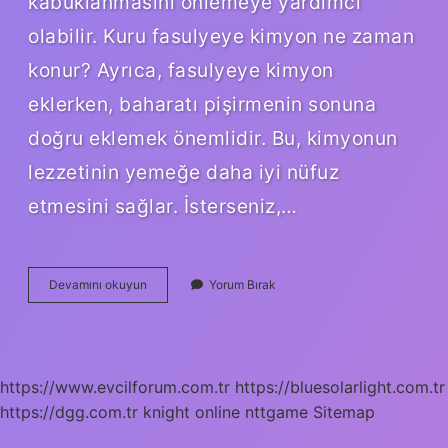
kabuklanmasını önlemeye yardımcı
olabilir. Kuru fasulyeye kimyon ne zaman
konur? Ayrıca, fasulyeye kimyon
eklerken, baharatı pişirmenin sonuna
doğru eklemek önemlidir. Bu, kimyonun
lezzetinin yemeğe daha iyi nüfuz
etmesini sağlar. İsterseniz,…
Fasulyenin
Devamını okuyun
Yorum Bırak
Gazını
Almak
Için
Ne
Yapmak
https://www.evcilforum.com.tr
https://bluesolarlight.com.tr
Lazım
https://dgg.com.tr
knight online
nttgame
Sitemap