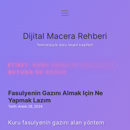
menüyü
Anasayfa
aç
Gizlilik Politikası
Dijital Macera Rehberi
Yasal Uyarı
Teknolojiyle dolu neşeli keşifler!
Hakkımızda
ETIKET:
KURU FASULYE HAŞLARKEN
SUYUNA NE KONUR
Fasulyenin Gazını Almak Için Ne
Yapmak Lazım
Tarih: Aralık 28, 2024
Kuru fasulyenin gazını alan yöntem