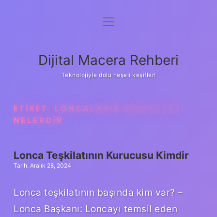
menüyü
Anasayfa
aç
Gizlilik Politikası
Dijital Macera Rehberi
Yasal Uyarı
Teknolojiyle dolu neşeli keşifler!
Hakkımızda
ETIKET:
LONCALARIN GÖREVLERI
NELERDIR
Lonca Teşkilatının Kurucusu Kimdir
Tarih: Aralık 28, 2024
Lonca teşkilatının başında kim var? –
Lonca Başkanı: Loncayı temsil eden