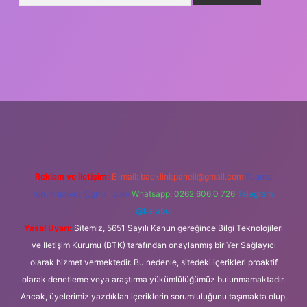
ş
Reklam ve İletişim:
E-mail:
backlinkpaneli@gmail.com
Teams:
forumhizmeti@gmail.com
Whatsapp: 0262 606 0 726
Telegram:
@karabul
Yasal Uyarı:
Sitemiz, 5651 Sayılı Kanun gereğince Bilgi Teknolojileri
ve İletişim Kurumu (BTK) tarafından onaylanmış bir Yer Sağlayıcı
olarak hizmet vermektedir. Bu nedenle, sitedeki içerikleri proaktif
olarak denetleme veya araştırma yükümlülüğümüz bulunmamaktadır.
Ancak, üyelerimiz yazdıkları içeriklerin sorumluluğunu taşımakta olup,