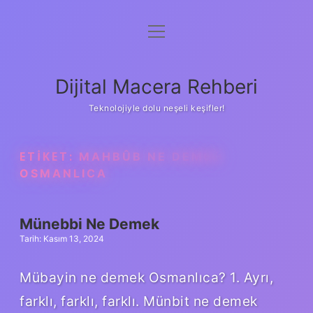
menüyü
Anasayfa
aç
Gizlilik Politikası
Dijital Macera Rehberi
Yasal Uyarı
Teknolojiyle dolu neşeli keşifler!
Hakkımızda
ETIKET:
MAHBÛB NE DEMEK
OSMANLICA
Münebbi Ne Demek
Tarih: Kasım 13, 2024
Mübayin ne demek Osmanlıca? 1. Ayrı,
farklı, farklı, farklı. Münbit ne demek