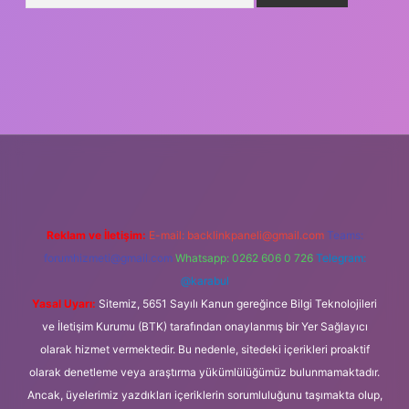
iş
Reklam ve İletişim:
E-mail:
backlinkpaneli@gmail.com
Teams:
forumhizmeti@gmail.com
Whatsapp: 0262 606 0 726
Telegram:
@karabul
Yasal Uyarı:
Sitemiz, 5651 Sayılı Kanun gereğince Bilgi Teknolojileri
ve İletişim Kurumu (BTK) tarafından onaylanmış bir Yer Sağlayıcı
olarak hizmet vermektedir. Bu nedenle, sitedeki içerikleri proaktif
olarak denetleme veya araştırma yükümlülüğümüz bulunmamaktadır.
Ancak, üyelerimiz yazdıkları içeriklerin sorumluluğunu taşımakta olup,