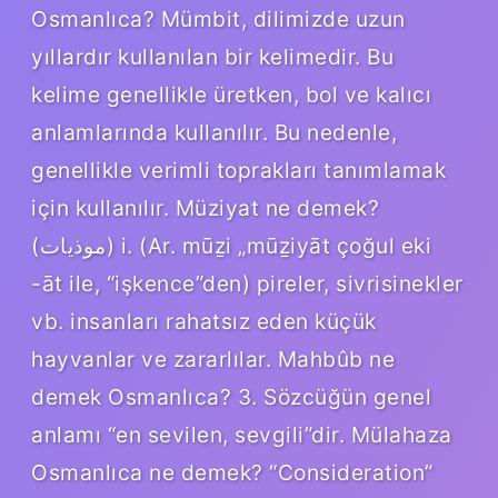
Osmanlıca? Mümbit, dilimizde uzun
yıllardır kullanılan bir kelimedir. Bu
kelime genellikle üretken, bol ve kalıcı
anlamlarında kullanılır. Bu nedenle,
genellikle verimli toprakları tanımlamak
için kullanılır. Müziyat ne demek?
(ﻣﻮﺫﻳﺎﺕ) i. (Ar. mūẕі „mūẕiyāt çoğul eki
-āt ile, “işkence”den) pireler, sivrisinekler
vb. insanları rahatsız eden küçük
hayvanlar ve zararlılar. Mahbûb ne
demek Osmanlıca? 3. Sözcüğün genel
anlamı “en sevilen, sevgili”dir. Mülahaza
Osmanlıca ne demek? “Consideration”