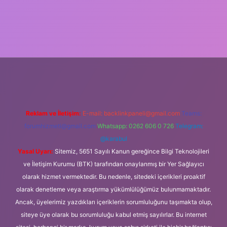
iş
Reklam ve İletişim:
E-mail:
backlinkpaneli@gmail.com
Teams:
forumhizmeti@gmail.com
Whatsapp: 0262 606 0 726
Telegram:
@karabul
Yasal Uyarı:
Sitemiz, 5651 Sayılı Kanun gereğince Bilgi Teknolojileri
ve İletişim Kurumu (BTK) tarafından onaylanmış bir Yer Sağlayıcı
olarak hizmet vermektedir. Bu nedenle, sitedeki içerikleri proaktif
olarak denetleme veya araştırma yükümlülüğümüz bulunmamaktadır.
Ancak, üyelerimiz yazdıkları içeriklerin sorumluluğunu taşımakta olup,
siteye üye olarak bu sorumluluğu kabul etmiş sayılırlar. Bu internet