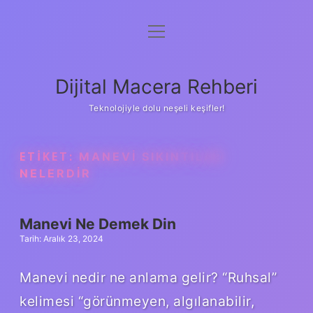
menüyü
Anasayfa
aç
Gizlilik Politikası
Dijital Macera Rehberi
Yasal Uyarı
Teknolojiyle dolu neşeli keşifler!
Hakkımızda
ETIKET:
MANEVI SIKINTILAR
NELERDIR
Manevi Ne Demek Din
Tarih: Aralık 23, 2024
Manevi nedir ne anlama gelir? “Ruhsal”
kelimesi “görünmeyen, algılanabilir,