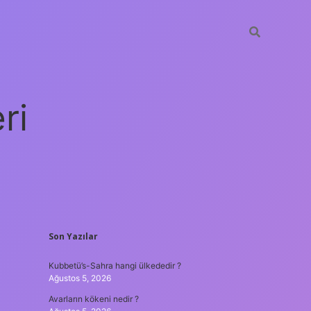
ri
SIDEBAR
Son Yazılar
vdcasino
Kubbetü’s-Sahra hangi ülkededir ?
Ağustos 5, 2026
Avarların kökeni nedir ?