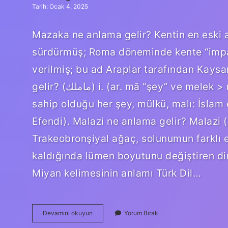
Tarih: Ocak 4, 2025
Mazaka ne anlama gelir? Kentin en eski 
sürdürmüş; Roma döneminde kente “impar
verilmiş; bu ad Araplar tarafından Kaysa
gelir? (ﻣﺎﻣﻠﻚ) i. (ar. mā “şey” ve melek > melek “sahip olunan” ve mā-melek) Bir insanın
sahip olduğu her şey, mülkü, malı: İslam 
Efendi). Malazi ne anlama gelir? Malazi 
Trakeobronşiyal ağaç, solunumun farklı e
kaldığında lümen boyutunu değiştiren din
Miyan kelimesinin anlamı Türk Dil…
Malya
Devamını okuyun
Yorum Bırak
Ne