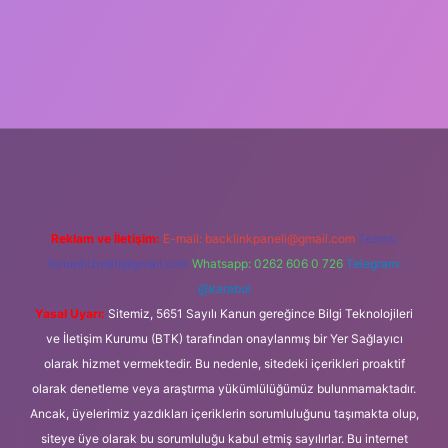
iş
Reklam ve İletişim:
E-mail:
backlinkpaneli@gmail.com
Teams:
forumhizmeti@gmail.com
Whatsapp: 0262 606 0 726
Telegram:
@karabul
Yasal Uyarı:
Sitemiz, 5651 Sayılı Kanun gereğince Bilgi Teknolojileri
ve İletişim Kurumu (BTK) tarafından onaylanmış bir Yer Sağlayıcı
olarak hizmet vermektedir. Bu nedenle, sitedeki içerikleri proaktif
olarak denetleme veya araştırma yükümlülüğümüz bulunmamaktadır.
Ancak, üyelerimiz yazdıkları içeriklerin sorumluluğunu taşımakta olup,
siteye üye olarak bu sorumluluğu kabul etmiş sayılırlar. Bu internet