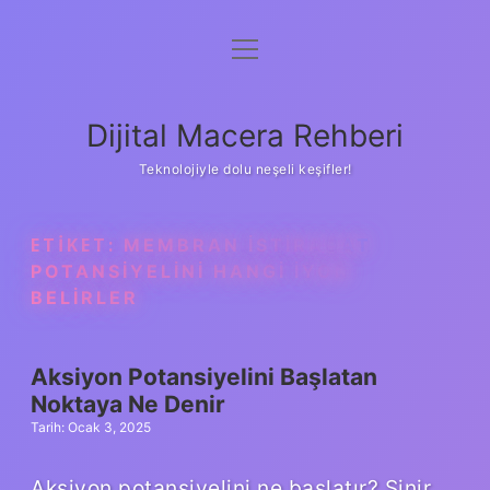
menüyü
Anasayfa
aç
Gizlilik Politikası
Dijital Macera Rehberi
Yasal Uyarı
Teknolojiyle dolu neşeli keşifler!
Hakkımızda
ETIKET:
MEMBRAN ISTIRAHAT
POTANSIYELINI HANGI IYON
BELIRLER
Aksiyon Potansiyelini Başlatan
Noktaya Ne Denir
Tarih: Ocak 3, 2025
Aksiyon potansiyelini ne başlatır? Sinir