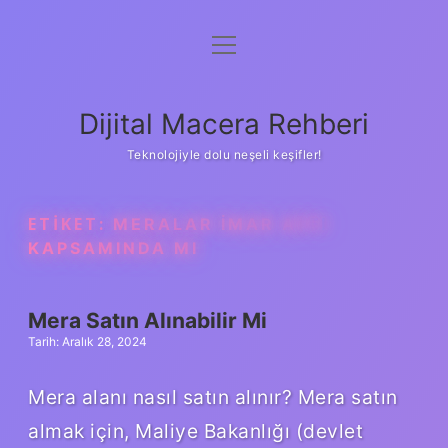
menüyü
Anasayfa
aç
Gizlilik Politikası
Dijital Macera Rehberi
Yasal Uyarı
Teknolojiyle dolu neşeli keşifler!
Hakkımızda
ETIKET:
MERALAR IMAR AFFI
KAPSAMINDA MI
Mera Satın Alınabilir Mi
Tarih: Aralık 28, 2024
Mera alanı nasıl satın alınır? Mera satın
almak için, Maliye Bakanlığı (devlet