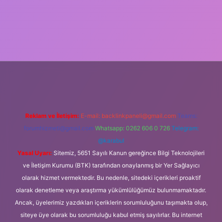
iş
Reklam ve İletişim:
E-mail:
backlinkpaneli@gmail.com
Teams:
forumhizmeti@gmail.com
Whatsapp: 0262 606 0 726
Telegram:
@karabul
Yasal Uyarı:
Sitemiz, 5651 Sayılı Kanun gereğince Bilgi Teknolojileri
ve İletişim Kurumu (BTK) tarafından onaylanmış bir Yer Sağlayıcı
olarak hizmet vermektedir. Bu nedenle, sitedeki içerikleri proaktif
olarak denetleme veya araştırma yükümlülüğümüz bulunmamaktadır.
Ancak, üyelerimiz yazdıkları içeriklerin sorumluluğunu taşımakta olup,
siteye üye olarak bu sorumluluğu kabul etmiş sayılırlar. Bu internet