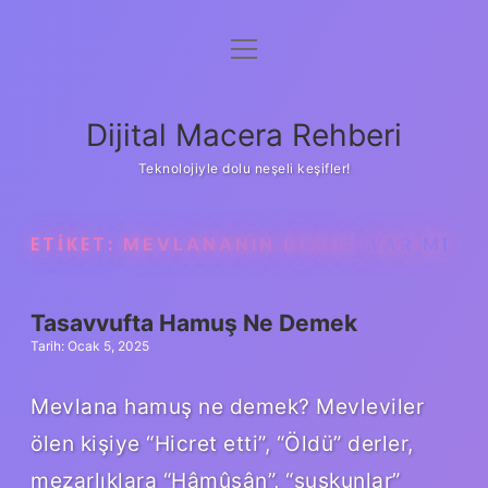
menüyü
Anasayfa
aç
Gizlilik Politikası
Dijital Macera Rehberi
Yasal Uyarı
Teknolojiyle dolu neşeli keşifler!
Hakkımızda
ETIKET:
MEVLANANIN DIVANI VAR MI
Tasavvufta Hamuş Ne Demek
Tarih: Ocak 5, 2025
Mevlana hamuş ne demek? Mevleviler
ölen kişiye “Hicret etti”, “Öldü” derler,
mezarlıklara “Hâmûşân”, “suskunlar”