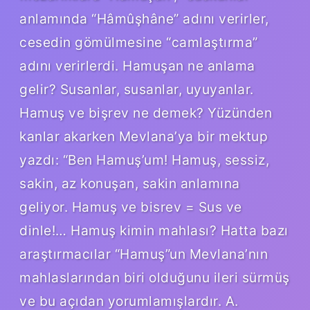
anlamında “Hâmûşhâne” adını verirler,
cesedin gömülmesine “camlaştırma”
adını verirlerdi. Hamuşan ne anlama
gelir? Susanlar, susanlar, uyuyanlar.
Hamuş ve bişrev ne demek? Yüzünden
kanlar akarken Mevlana’ya bir mektup
yazdı: “Ben Hamuş’um! Hamuş, sessiz,
sakin, az konuşan, sakin anlamına
geliyor. Hamuş ve bisrev = Sus ve
dinle!… Hamuş kimin mahlası? Hatta bazı
araştırmacılar “Hamuş”un Mevlana’nın
mahlaslarından biri olduğunu ileri sürmüş
ve bu açıdan yorumlamışlardır. A.