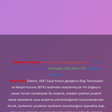
riş
Reklam ve İletişim:
E-mail:
backlinkpaneli@gmail.com
Teams:
forumhizmeti@gmail.com
Whatsapp: 0262 606 0 726
Telegram:
@karabul
Yasal Uyarı:
Sitemiz, 5651 Sayılı Kanun gereğince Bilgi Teknolojileri
ve İletişim Kurumu (BTK) tarafından onaylanmış bir Yer Sağlayıcı
olarak hizmet vermektedir. Bu nedenle, sitedeki içerikleri proaktif
olarak denetleme veya araştırma yükümlülüğümüz bulunmamaktadır.
Ancak, üyelerimiz yazdıkları içeriklerin sorumluluğunu taşımakta olup,