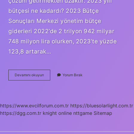
çözüm getirmekten uzaktır. 2023 yılı
bütçesi ne kadardı? 2023 Bütçe
Sonuçları Merkezi yönetim bütçe
giderleri 2022’de 2 trilyon 942 milyar
748 milyon lira olurken, 2023’te yüzde
123,8 artarak…
Milli
Devamını okuyun
Yorum Bırak
Eğitim
Bakanlığı
2023
Yılı
Bütçesi
https://www.evcilforum.com.tr
https://bluesolarlight.com.tr
Ne
https://dgg.com.tr
knight online
Kadar
nttgame
Sitemap