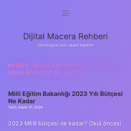
menüyü
Anasayfa
aç
Gizlilik Politikası
Dijital Macera Rehberi
Yasal Uyarı
Teknolojiyle dolu neşeli keşifler!
Hakkımızda
ETIKET:
MILLI SAVUNMA BAKANLIĞI
2024 BÜTÇESI NE KADAR
Milli Eğitim Bakanlığı 2023 Yılı Bütçesi
Ne Kadar
Tarih: Aralık 31, 2024
2023 MEB bütçesi ne kadar? Okul öncesi