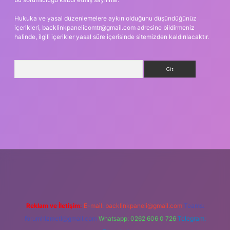
Hukuka ve yasal düzenlemelere aykırı olduğunu düşündüğünüz
içerikleri,
backlinkpanelicomtr@gmail.com
adresine bildirmeniz
halinde, ilgili içerikler yasal süre içerisinde sitemizden kaldırılacaktır.
Arama
ş
Reklam ve İletişim:
E-mail:
backlinkpaneli@gmail.com
Teams:
forumhizmeti@gmail.com
Whatsapp: 0262 606 0 726
Telegram: