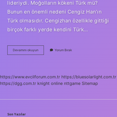
lideriydi. Moğolların kökeni Türk mü?
Bunun en önemli nedeni Cengiz Han’ın
Türk olmasıdır. Cengizhan özellikle gittiği
birçok farklı yerde kendini Türk…
Moğollar
Devamını okuyun
Yorum Bırak
Kimin
Soyundan
Gelir
https://www.evcilforum.com.tr
https://bluesolarlight.com.tr
https://dgg.com.tr
knight online
nttgame
Sitemap
Son Yazılar