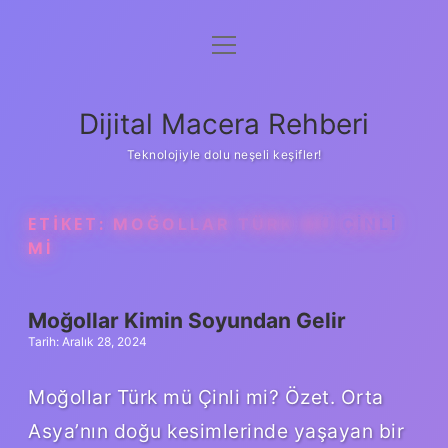
menüyü
Anasayfa
aç
Gizlilik Politikası
Dijital Macera Rehberi
Yasal Uyarı
Teknolojiyle dolu neşeli keşifler!
Hakkımızda
ETIKET:
MOĞOLLAR TÜRK MÜ ÇINLI
MI
Moğollar Kimin Soyundan Gelir
Tarih: Aralık 28, 2024
Moğollar Türk mü Çinli mi? Özet. Orta
Asya’nın doğu kesimlerinde yaşayan bir