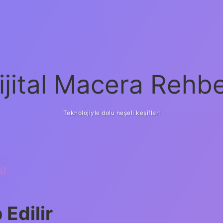
ijital Macera Rehbe
Teknolojiyle dolu neşeli keşifler!
MÜ
 Edilir