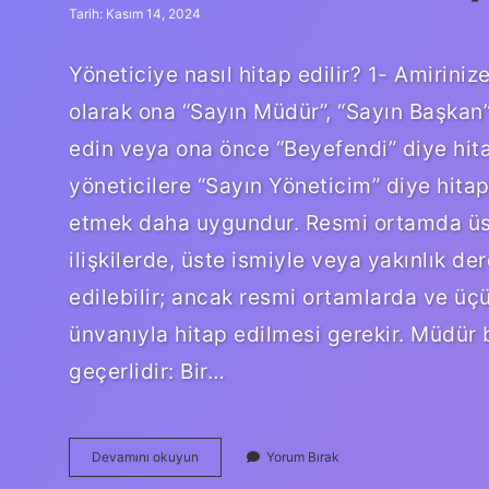
Tarih: Kasım 14, 2024
Yöneticiye nasıl hitap edilir? 1- Amirini
olarak ona “Sayın Müdür”, “Sayın Başkan”
edin veya ona önce “Beyefendi” diye hita
yöneticilere “Sayın Yöneticim” diye hita
etmek daha uygundur. Resmi ortamda üst y
ilişkilerde, üste ismiyle veya yakınlık de
edilebilir; ancak resmi ortamlarda ve üç
ünvanıyla hitap edilmesi gerekir. Müdü
geçerlidir: Bir…
Müdürlere
Devamını okuyun
Yorum Bırak
Nasıl