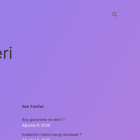
ri
SIDEBAR
Son Yazılar
vdcasino giriş
Boş gezenlere ne denir ?
Ağustos 6, 2026
Kubbetü’s-Sahra hangi ülkededir ?