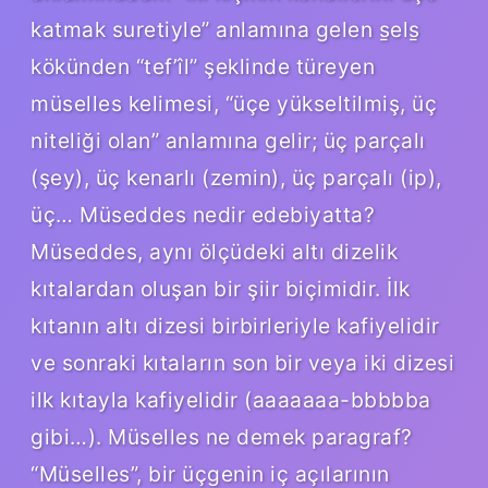
katmak suretiyle” anlamına gelen s̱els̱
kökünden “tef’îl” şeklinde türeyen
müselles kelimesi, “üçe yükseltilmiş, üç
niteliği olan” anlamına gelir; üç parçalı
(şey), üç kenarlı (zemin), üç parçalı (ip),
üç… Müseddes nedir edebiyatta?
Müseddes, aynı ölçüdeki altı dizelik
kıtalardan oluşan bir şiir biçimidir. İlk
kıtanın altı dizesi birbirleriyle kafiyelidir
ve sonraki kıtaların son bir veya iki dizesi
ilk kıtayla kafiyelidir (aaaaaaa-bbbbba
gibi…). Müselles ne demek paragraf?
“Müselles”, bir üçgenin iç açılarının