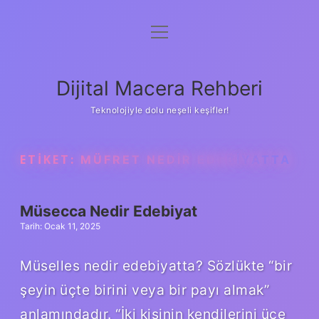
menüyü
Anasayfa
aç
Gizlilik Politikası
Dijital Macera Rehberi
Yasal Uyarı
Teknolojiyle dolu neşeli keşifler!
Hakkımızda
ETIKET:
MÜFRET NEDIR EDEBIYATTA
Müsecca Nedir Edebiyat
Tarih: Ocak 11, 2025
Müselles nedir edebiyatta? Sözlükte “bir
şeyin üçte birini veya bir payı almak”
anlamındadır. “İki kişinin kendilerini üçe