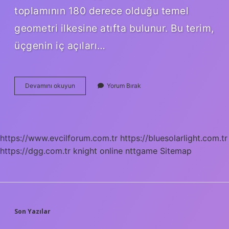
toplamının 180 derece olduğu temel
geometri ilkesine atıfta bulunur. Bu terim,
üçgenin iç açıları…
Müsecca
Devamını okuyun
Yorum Bırak
Nedir
Edebiyat
https://www.evcilforum.com.tr
https://bluesolarlight.com.tr
https://dgg.com.tr
knight online
nttgame
Sitemap
SIDEBAR
Son Yazılar