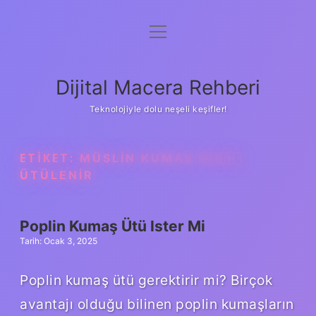
menüyü
Anasayfa
aç
Gizlilik Politikası
Dijital Macera Rehberi
Yasal Uyarı
Teknolojiyle dolu neşeli keşifler!
Hakkımızda
ETIKET:
MÜSLIN KUMAŞ NASIL
ÜTÜLENIR
Poplin Kumaş Ütü Ister Mi
Tarih: Ocak 3, 2025
Poplin kumaş ütü gerektirir mi? Birçok
avantajı olduğu bilinen poplin kumaşların