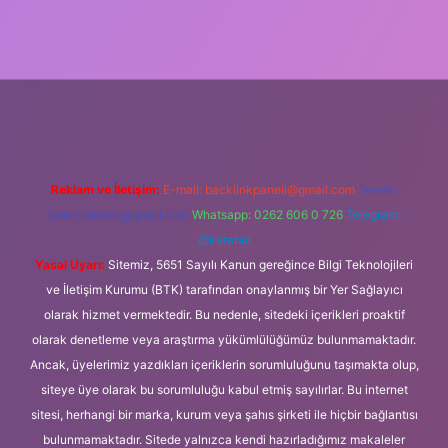
ş
Reklam ve İletişim:
E-mail:
backlinkpaneli@gmail.com
Teams:
forumhizmeti@gmail.com
Whatsapp: 0262 606 0 726
Telegram:
@karabul
Yasal Uyarı:
Sitemiz, 5651 Sayılı Kanun gereğince Bilgi Teknolojileri
ve İletişim Kurumu (BTK) tarafından onaylanmış bir Yer Sağlayıcı
olarak hizmet vermektedir. Bu nedenle, sitedeki içerikleri proaktif
olarak denetleme veya araştırma yükümlülüğümüz bulunmamaktadır.
Ancak, üyelerimiz yazdıkları içeriklerin sorumluluğunu taşımakta olup,
siteye üye olarak bu sorumluluğu kabul etmiş sayılırlar. Bu internet
sitesi, herhangi bir marka, kurum veya şahıs şirketi ile hiçbir bağlantısı
bulunmamaktadır. Sitede yalnızca kendi hazırladığımız makaleler