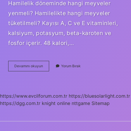
Hamilelik döneminde hangi meyveler
yenmeli? Hamilelikte hangi meyveler
tüketilmeli? Kayısı A, C ve E vitaminleri,
kalsiyum, potasyum, beta-karoten ve
fosfor içerir. 48 kalori,…
Hamilelikte
Devamını okuyun
Yorum Bırak
Muz
Yenir
Mi
https://www.evcilforum.com.tr
https://bluesolarlight.com.tr
https://dgg.com.tr
knight online
nttgame
Sitemap