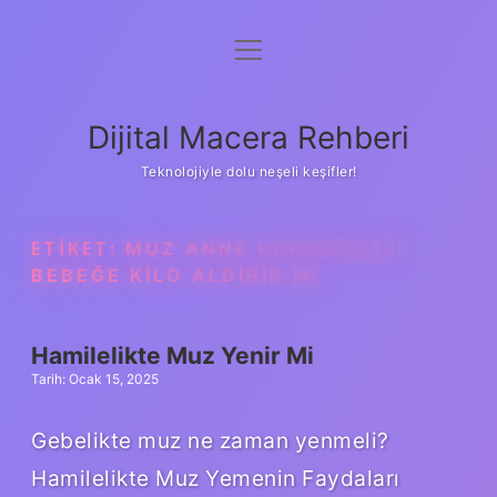
menüyü
Anasayfa
aç
Gizlilik Politikası
Dijital Macera Rehberi
Yasal Uyarı
Teknolojiyle dolu neşeli keşifler!
Hakkımızda
ETIKET:
MUZ ANNE KARNINDAKI
BEBEĞE KILO ALDIRIR MI
Hamilelikte Muz Yenir Mi
Tarih: Ocak 15, 2025
Gebelikte muz ne zaman yenmeli?
Hamilelikte Muz Yemenin Faydaları