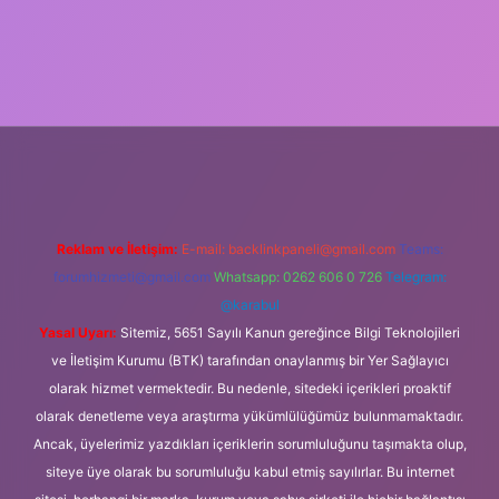
iş
Reklam ve İletişim:
E-mail:
backlinkpaneli@gmail.com
Teams:
forumhizmeti@gmail.com
Whatsapp: 0262 606 0 726
Telegram:
@karabul
Yasal Uyarı:
Sitemiz, 5651 Sayılı Kanun gereğince Bilgi Teknolojileri
ve İletişim Kurumu (BTK) tarafından onaylanmış bir Yer Sağlayıcı
olarak hizmet vermektedir. Bu nedenle, sitedeki içerikleri proaktif
olarak denetleme veya araştırma yükümlülüğümüz bulunmamaktadır.
Ancak, üyelerimiz yazdıkları içeriklerin sorumluluğunu taşımakta olup,
siteye üye olarak bu sorumluluğu kabul etmiş sayılırlar. Bu internet