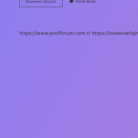
Reçme
Devamını okuyun
Yorum Bırak
Nedir
Ne
Işe
Yarar
https://www.evcilforum.com.tr
https://bluesolarlig