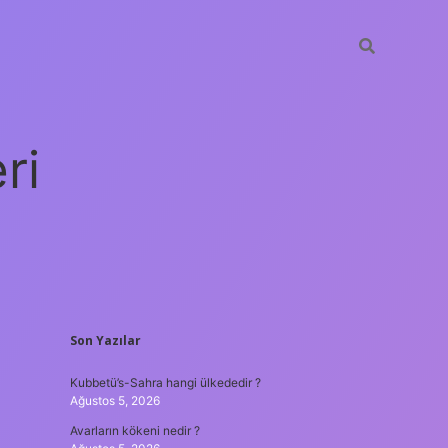
ri
SIDEBAR
Son Yazılar
vdcasino giriş
Kubbetü’s-Sahra hangi ülkededir ?
Ağustos 5, 2026
Avarların kökeni nedir ?