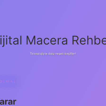
ijital Macera Rehbe
Teknolojiyle dolu neşeli keşifler!
 OLMALI
arar