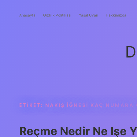
Anasayfa
Gizlilik Politikası
Yasal Uyarı
Hakkımızda
D
ETIKET:
NAKIŞ IĞNESI KAÇ NUMARA
Reçme Nedir Ne Işe Y