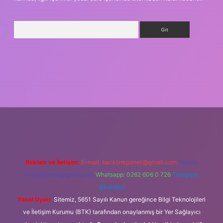
Arama
ş
Reklam ve İletişim:
E-mail:
backlinkpaneli@gmail.com
Teams:
forumhizmeti@gmail.com
Whatsapp: 0262 606 0 726
Telegram:
@karabul
Yasal Uyarı:
Sitemiz, 5651 Sayılı Kanun gereğince Bilgi Teknolojileri
ve İletişim Kurumu (BTK) tarafından onaylanmış bir Yer Sağlayıcı