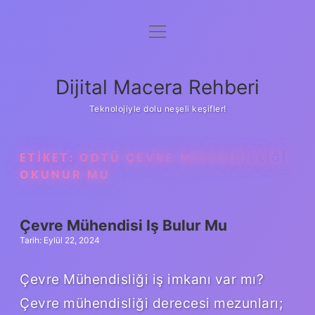
menüyü
Anasayfa
aç
Gizlilik Politikası
Dijital Macera Rehberi
Yasal Uyarı
Teknolojiyle dolu neşeli keşifler!
Hakkımızda
ETIKET:
ODTÜ ÇEVRE MÜHENDISLIĞI
OKUNUR MU
Çevre Mühendisi Iş Bulur Mu
Tarih: Eylül 22, 2024
Çevre Mühendisliği iş imkanı var mı?
Çevre mühendisliği derecesi mezunları;