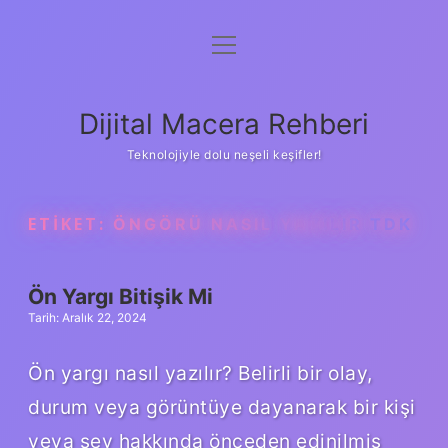
menüyü
Anasayfa
aç
Gizlilik Politikası
Dijital Macera Rehberi
Yasal Uyarı
Teknolojiyle dolu neşeli keşifler!
Hakkımızda
ETIKET:
ÖNGÖRÜ NASIL YAZILIR TDK
Ön Yargı Bitişik Mi
Tarih: Aralık 22, 2024
Ön yargı nasıl yazılır? Belirli bir olay,
durum veya görüntüye dayanarak bir kişi
veya şey hakkında önceden edinilmiş