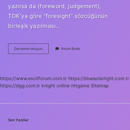
yazılsa da (foreword, judgement),
TDK’ya göre “foresight” sözcüğünün
birleşik yazılması…
Ön
Devamını okuyun
Yorum Bırak
Yargı
Bitişik
Mi
https://www.evcilforum.com.tr
https://bluesolarlight.com.tr
https://dgg.com.tr
knight online
nttgame
Sitemap
SIDEBAR
Son Yazılar