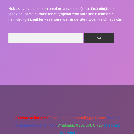
Hukuka ve yasal düzenlemelere aykırı olduğunu düşündüğünüz
içerikleri,
backlinkpanelicomtr@gmail.com
adresine bildirmeniz
halinde, ilgili içerikler yasal süre içerisinde sitemizden kaldırılacaktır.
Arama
ş
Reklam ve İletişim:
E-mail:
backlinkpaneli@gmail.com
Teams:
forumhizmeti@gmail.com
Whatsapp: 0262 606 0 726
Telegram:
@karabul