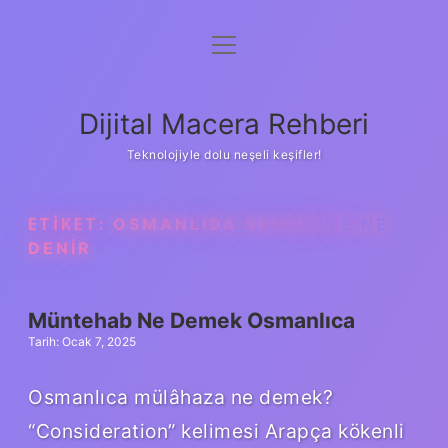
menüyü
Anasayfa
aç
Gizlilik Politikası
Dijital Macera Rehberi
Yasal Uyarı
Teknolojiyle dolu neşeli keşifler!
Hakkımızda
ETIKET:
OSMANLIDA SEVGILIYE NE
DENIR
Müntehab Ne Demek Osmanlıca
Tarih: Ocak 7, 2025
Osmanlıca mülâhaza ne demek?
“Consideration” kelimesi Arapça kökenli