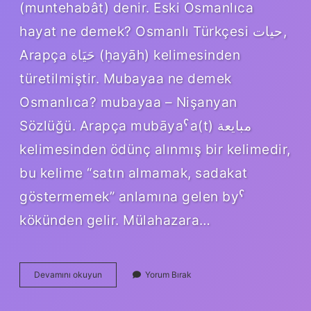
(muntehabât) denir. Eski Osmanlıca
hayat ne demek? Osmanlı Türkçesi حیات‎,
Arapça حَيَاة‎ (ḥayāh) kelimesinden
türetilmiştir. Mubayaa ne demek
Osmanlıca? mubayaa – Nişanyan
Sözlüğü. Arapça mubāyaˁa(t) مبايعة
kelimesinden ödünç alınmış bir kelimedir,
bu kelime “satın almamak, sadakat
göstermemek” anlamına gelen byˁ
kökünden gelir. Mülahazara…
Müntehab
Devamını okuyun
Yorum Bırak
Ne
Demek