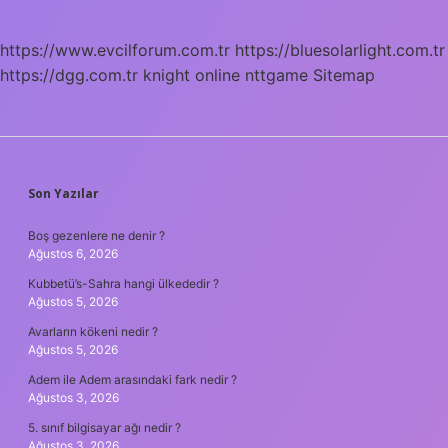
Osmanlıca
https://www.evcilforum.com.tr
https://bluesolarlight.com.tr
https://dgg.com.tr
knight online
nttgame
Sitemap
SIDEBAR
Son Yazılar
Boş gezenlere ne denir ?
Ağustos 6, 2026
Kubbetü’s-Sahra hangi ülkededir ?
Ağustos 5, 2026
Avarların kökeni nedir ?
Ağustos 5, 2026
Adem ile Adem arasındaki fark nedir ?
Ağustos 3, 2026
5. sınıf bilgisayar ağı nedir ?
Ağustos 3, 2026