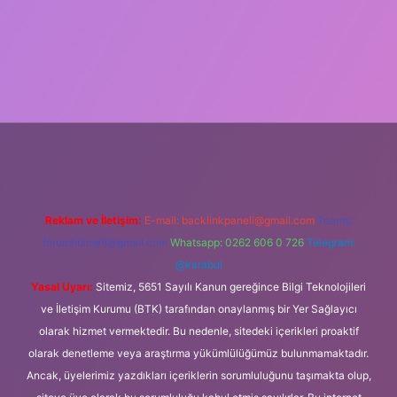
iş
Reklam ve İletişim:
E-mail:
backlinkpaneli@gmail.com
Teams:
forumhizmeti@gmail.com
Whatsapp: 0262 606 0 726
Telegram:
@karabul
Yasal Uyarı:
Sitemiz, 5651 Sayılı Kanun gereğince Bilgi Teknolojileri
ve İletişim Kurumu (BTK) tarafından onaylanmış bir Yer Sağlayıcı
olarak hizmet vermektedir. Bu nedenle, sitedeki içerikleri proaktif
olarak denetleme veya araştırma yükümlülüğümüz bulunmamaktadır.
Ancak, üyelerimiz yazdıkları içeriklerin sorumluluğunu taşımakta olup,