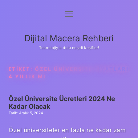
menüyü
Anasayfa
aç
Gizlilik Politikası
Dijital Macera Rehberi
Yasal Uyarı
Teknolojiyle dolu neşeli keşifler!
Hakkımızda
ETIKET:
ÖZEL ÜNIVERSITE FIYATLARI
4 YILLIK MI
Özel Üniversite Ücretleri 2024 Ne
Kadar Olacak
Tarih: Aralık 5, 2024
Özel üniversiteler en fazla ne kadar zam