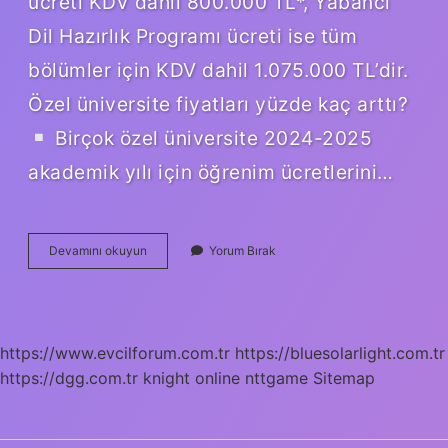
ücreti KDV dahil 800.000 TL*, Yabancı
Dil Hazırlık Programı ücreti ise tüm
bölümler için KDV dahil 1.075.000 TL’dir.
Özel üniversite fiyatları yüzde kaç arttı?
Birçok özel üniversite 2024-2025
akademik yılı için öğrenim ücretlerini…
Özel
Devamını okuyun
Yorum Bırak
Üniversite
Ücretleri
2024
Ne
Kadar
https://www.evcilforum.com.tr
https://bluesolarlight.com.tr
Olacak
https://dgg.com.tr
knight online
nttgame
Sitemap