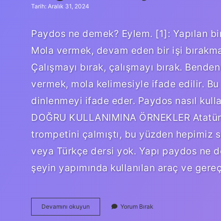
Tarih: Aralık 31, 2024
Paydos ne demek? Eylem. [1]: Yapılan 
Mola vermek, devam eden bir işi bırakma
Çalışmayı bırak, çalışmayı bırak. Benden
vermek, mola kelimesiyle ifade edilir. Bu t
dinlenmeyi ifade eder. Paydos nasıl k
DOĞRU KULLANIMINA ÖRNEKLER Atatürk o
trompetini çalmıştı, bu yüzden hepimiz s
veya Türkçe dersi yok. Yapı paydos ne dem
şeyin yapımında kullanılan araç ve gere
Bugünlük
Devamını okuyun
Yorum Bırak
Paydos