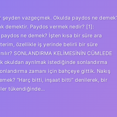
bir şeyden vazgeçmek. Okulda paydos ne demek
k demektir. Paydos vermek nedir? [1]:
 paydos ne demek? İşten kısa bir süre ara
erim, özellikle iş yerinde belirli bir süre
ullanılır? SONLANDIRMA KELİMESİNİN CÜMLEDE
kuldan ayrılmak istediğinde sonlandırma
onlandırma zamanı için bahçeye gittik. Nakış
ek? “Harç bitti, inşaat bitti” denilerek, bir
çler tükendiğinde…