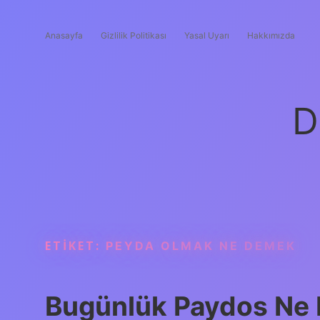
Anasayfa
Gizlilik Politikası
Yasal Uyarı
Hakkımızda
D
ETIKET:
PEYDA OLMAK NE DEMEK
Bugünlük Paydos Ne