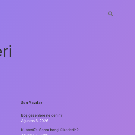
ri
SIDEBAR
Son Yazılar
vdcasino
Boş gezenlere ne denir ?
Ağustos 6, 2026
Kubbetü’s-Sahra hangi ülkededir ?