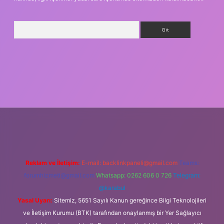
Arama
ş
Reklam ve İletişim:
E-mail:
backlinkpaneli@gmail.com
Teams:
forumhizmeti@gmail.com
Whatsapp: 0262 606 0 726
Telegram:
@karabul
Yasal Uyarı:
Sitemiz, 5651 Sayılı Kanun gereğince Bilgi Teknolojileri
ve İletişim Kurumu (BTK) tarafından onaylanmış bir Yer Sağlayıcı