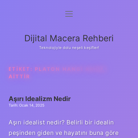
menüyü
Anasayfa
aç
Gizlilik Politikası
Dijital Macera Rehberi
Yasal Uyarı
Teknolojiyle dolu neşeli keşifler!
Hakkımızda
ETIKET:
PLATON HANGI AKIMA
AITTIR
Aşırı Idealizm Nedir
Tarih: Ocak 14, 2025
Aşırı idealist nedir? Belirli bir idealin
peşinden giden ve hayatını buna göre