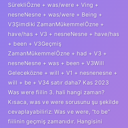
SürekliÖzne + was/were + Ving +
nesneNesne + was/were + Being +
V3Şimdiki ZamanMükemmelÖzne +
have/has + V3 + nesneNesne + have/has
+ been + V3Geçmiş
ZamanMükemmelÖzne + had + V3 +
nesneNesne + was + been + V3Will
Geleceközne + will + V1 + nesnenesne +
will + be + V34 satır daha7 Kas 2023
Was were fiilin 3. hali hangi zaman?
Kısaca, was ve were sorusunu şu şekilde
cevaplayabiliriz: Was ve were, “to be”
fiilinin geçmiş zamanıdır. Hangisini