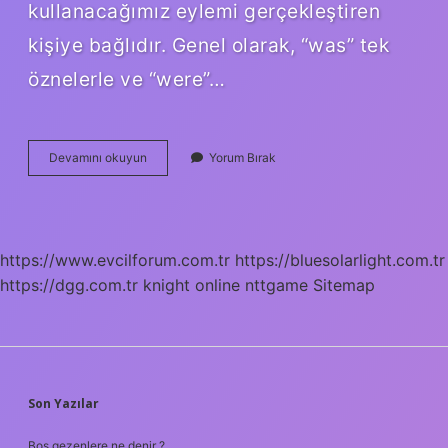
kullanacağımız eylemi gerçekleştiren
kişiye bağlıdır. Genel olarak, “was” tek
öznelerle ve “were”…
Was
Devamını okuyun
Yorum Bırak
Were
V3
Hangi
Zaman
https://www.evcilforum.com.tr
https://bluesolarlight.com.tr
https://dgg.com.tr
knight online
nttgame
Sitemap
SIDEBAR
Son Yazılar
Boş gezenlere ne denir ?