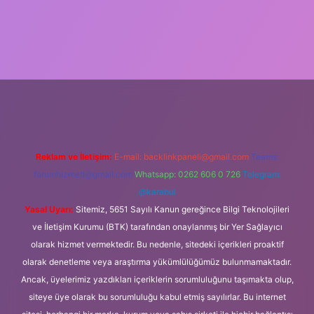
iş
Reklam ve İletişim:
E-mail:
backlinkpaneli@gmail.com
Teams:
forumhizmeti@gmail.com
Whatsapp: 0262 606 0 726
Telegram:
@karabul
Yasal Uyarı:
Sitemiz, 5651 Sayılı Kanun gereğince Bilgi Teknolojileri
ve İletişim Kurumu (BTK) tarafından onaylanmış bir Yer Sağlayıcı
olarak hizmet vermektedir. Bu nedenle, sitedeki içerikleri proaktif
olarak denetleme veya araştırma yükümlülüğümüz bulunmamaktadır.
Ancak, üyelerimiz yazdıkları içeriklerin sorumluluğunu taşımakta olup,
siteye üye olarak bu sorumluluğu kabul etmiş sayılırlar. Bu internet