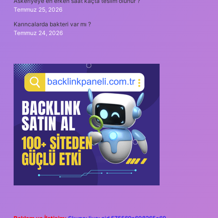
Askeriyeye en erken saat kaçta teslim olunur ?
Temmuz 25, 2026
Karıncalarda bakteri var mı ?
Temmuz 24, 2026