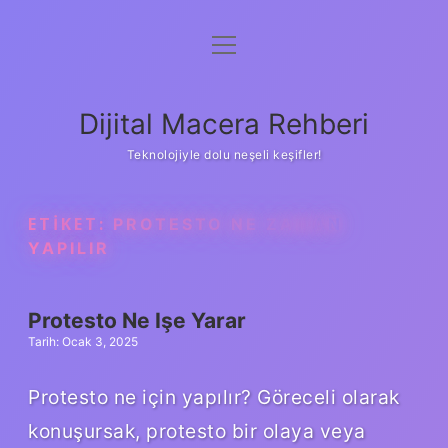
menüyü
Anasayfa
aç
Gizlilik Politikası
Dijital Macera Rehberi
Yasal Uyarı
Teknolojiyle dolu neşeli keşifler!
Hakkımızda
ETIKET:
PROTESTO NE ZAMAN
YAPILIR
Protesto Ne Işe Yarar
Tarih: Ocak 3, 2025
Protesto ne için yapılır? Göreceli olarak
konuşursak, protesto bir olaya veya