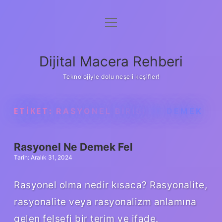
menüyü
Anasayfa
aç
Gizlilik Politikası
Dijital Macera Rehberi
Yasal Uyarı
Teknolojiyle dolu neşeli keşifler!
Hakkımızda
ETIKET:
RASYONEL BIRISI NE DEMEK
Rasyonel Ne Demek Fel
Tarih: Aralık 31, 2024
Rasyonel olma nedir kısaca? Rasyonalite,
rasyonalite veya rasyonalizm anlamına
gelen felsefi bir terim ve ifade.