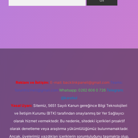
sino giriş
Reklam ve İletişim:
E-mail:
backlinkpaneli@gmail.com
Teams:
forumhizmeti@gmail.com
Whatsapp: 0262 606 0 726
Telegram:
@karabul
Yasal Uyarı:
Sitemiz, 5651 Sayılı Kanun gereğince Bilgi Teknolojileri
ve İletişim Kurumu (BTK) tarafından onaylanmış bir Yer Sağlayıcı
olarak hizmet vermektedir. Bu nedenle, sitedeki içerikleri proaktif
olarak denetleme veya araştırma yükümlülüğümüz bulunmamaktadır.
Ancak, üyelerimiz yazdıkları içeriklerin sorumluluğunu taşımakta olup,