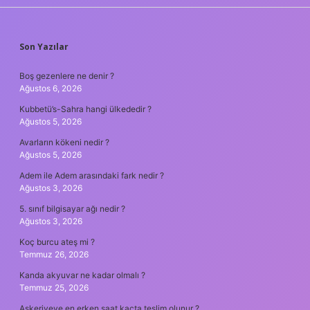
SIDEBAR
Son Yazılar
Boş gezenlere ne denir ?
Ağustos 6, 2026
Kubbetü’s-Sahra hangi ülkededir ?
Ağustos 5, 2026
Avarların kökeni nedir ?
Ağustos 5, 2026
Adem ile Adem arasındaki fark nedir ?
Ağustos 3, 2026
5. sınıf bilgisayar ağı nedir ?
Ağustos 3, 2026
Koç burcu ateş mi ?
Temmuz 26, 2026
Kanda akyuvar ne kadar olmalı ?
Temmuz 25, 2026
Askeriyeye en erken saat kaçta teslim olunur ?