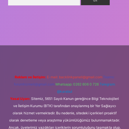
 giriş
Reklam ve İletişim:
E-mail:
backlinkpaneli@gmail.com
Teams:
forumhizmeti@gmail.com
Whatsapp: 0262 606 0 726
Telegram:
@karabul
Yasal Uyarı:
Sitemiz, 5651 Sayılı Kanun gereğince Bilgi Teknolojileri
ve İletişim Kurumu (BTK) tarafından onaylanmış bir Yer Sağlayıcı
olarak hizmet vermektedir. Bu nedenle, sitedeki içerikleri proaktif
olarak denetleme veya araştırma yükümlülüğümüz bulunmamaktadır.
Ancak, üyelerimiz yazdıkları içeriklerin sorumluluğunu taşımakta olup,