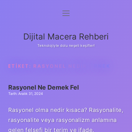
menüyü
Anasayfa
aç
Gizlilik Politikası
Dijital Macera Rehberi
Yasal Uyarı
Teknolojiyle dolu neşeli keşifler!
Hakkımızda
ETIKET:
RASYONEL NEDIR ÖRNEK
Rasyonel Ne Demek Fel
Tarih: Aralık 31, 2024
Rasyonel olma nedir kısaca? Rasyonalite,
rasyonalite veya rasyonalizm anlamına
gelen felsefi bir terim ve ifade.