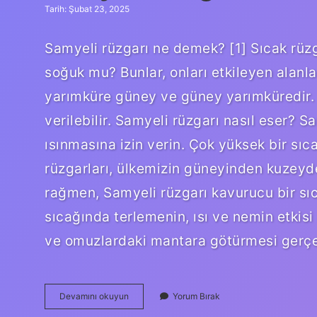
Tarih: Şubat 23, 2025
Samyeli rüzgarı ne demek? [1] Sıcak rüzg
soğuk mu? Bunlar, onları etkileyen alanlar
yarımküre güney ve güney yarımküredir. 
verilebilir. Samyeli rüzgarı nasıl eser? S
ısınmasına izin verin. Çok yüksek bir sı
rüzgarları, ülkemizin güneyinden kuzeyde
rağmen, Samyeli rüzgarı kavurucu bir sıc
sıcağında terlemenin, ısı ve nemin etkisi 
ve omuzlardaki mantara götürmesi gerç
Samyeli
Devamını okuyun
Yorum Bırak
Rüzgarı