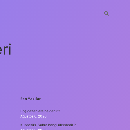
ri
SIDEBAR
Son Yazılar
vdcasino giriş
Boş gezenlere ne denir ?
Ağustos 6, 2026
Kubbetü’s-Sahra hangi ülkededir ?