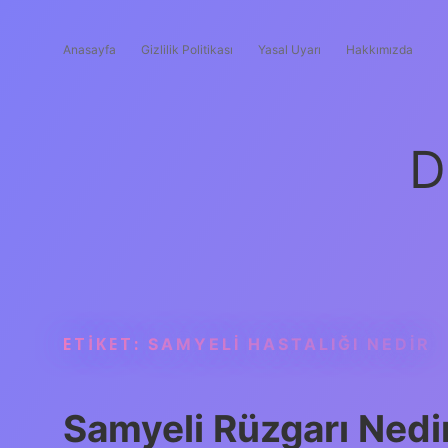
Anasayfa
Gizlilik Politikası
Yasal Uyarı
Hakkımızda
D
ETIKET:
SAMYELI HASTALIĞI NEDIR
Samyeli Rüzgarı Nedi