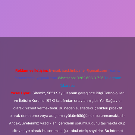
iş
Reklam ve İletişim:
E-mail:
backlinkpaneli@gmail.com
Teams:
forumhizmeti@gmail.com
Whatsapp: 0262 606 0 726
Telegram:
@karabul
Yasal Uyarı:
Sitemiz, 5651 Sayılı Kanun gereğince Bilgi Teknolojileri
ve İletişim Kurumu (BTK) tarafından onaylanmış bir Yer Sağlayıcı
olarak hizmet vermektedir. Bu nedenle, sitedeki içerikleri proaktif
olarak denetleme veya araştırma yükümlülüğümüz bulunmamaktadır.
Ancak, üyelerimiz yazdıkları içeriklerin sorumluluğunu taşımakta olup,
siteye üye olarak bu sorumluluğu kabul etmiş sayılırlar. Bu internet