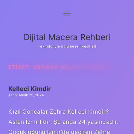
menüyü
Anasayfa
aç
Gizlilik Politikası
Dijital Macera Rehberi
Yasal Uyarı
Teknolojiyle dolu neşeli keşifler!
Hakkımızda
ETIKET:
SERDAR KELLECI KIMDIR
Kelleci Kimdir
Tarih: Aralık 25, 2024
Kızıl Goncalar Zehra Kelleci kimdir?
Aslen İzmirlidir. Şu anda 24 yaşındadır.
Çocukluğunu İzmir’de geçiren Zehra