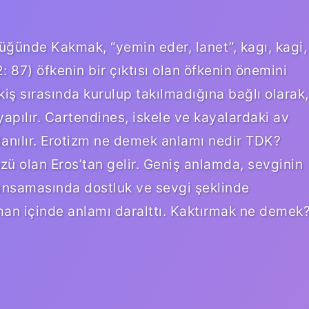
ğünde Kakmak, “yemin eder, lanet”, kagı, kagi,
: 87) öfkenin bir çıktısı olan öfkenin önemini
 sırasında kurulup takılmadığına bağlı olarak,
pılır. Cartendines, iskele ve kayalardaki av
llanılır. Erotizm ne demek anlamı nedir TDK?
zü olan Eros’tan gelir. Geniş anlamda, sevginin
yakınsamasında dostluk ve sevgi şeklinde
an içinde anlamı daralttı. Kaktırmak ne demek