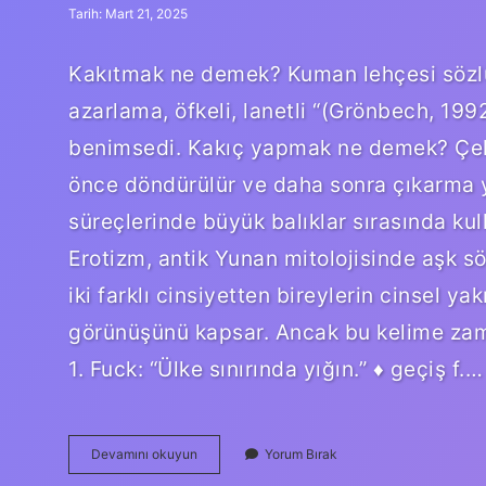
Tarih: Mart 21, 2025
Kakıtmak ne demek? Kuman lehçesi sözlü
azarlama, öfkeli, lanetli “(Grönbech, 1992
benimsedi. Kakıç yapmak ne demek? Çekiş
önce döndürülür ve daha sonra çıkarma ya
süreçlerinde büyük balıklar sırasında ku
Erotizm, antik Yunan mitolojisinde aşk sö
iki farklı cinsiyetten bireylerin cinsel 
görünüşünü kapsar. Ancak bu kelime zam
1. Fuck: “Ülke sınırında yığın.” ♦ geçiş f.…
Kakınmak
Devamını okuyun
Yorum Bırak
Ne