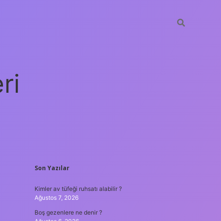
ri
SIDEBAR
Son Yazılar
vdcasino
Kimler av tüfeği ruhsatı alabilir ?
Ağustos 7, 2026
Boş gezenlere ne denir ?