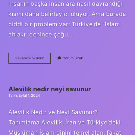
insanın başka insanlara nasıl davrandığı
kısmı daha belirleyici oluyor. Ama burada
ciddi bir problem var: Türkiye’de “İslam
ahlakı” denince çoğu…
İslam
Devamını okuyun
Yorum Bırak
ahlakı
deyince
ne
anlıyorsunuz
kısaca
Alevilik nedir neyi savunur
?
Tarih: Eylül 1, 2024
Alevilik Nedir ve Neyi Savunur?
Tanımlama Alevilik, İran ve Türkiye’deki
Müslüman İslam dinini temel alan, fakat