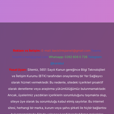
dcasino giriş
Reklam ve İletişim:
E-mail:
backlinkpaneli@gmail.com
Teams:
forumhizmeti@gmail.com
Whatsapp: 0262 606 0 726
Telegram:
@karabul
Yasal Uyarı:
Sitemiz, 5651 Sayılı Kanun gereğince Bilgi Teknolojileri
ve İletişim Kurumu (BTK) tarafından onaylanmış bir Yer Sağlayıcı
olarak hizmet vermektedir. Bu nedenle, sitedeki içerikleri proaktif
olarak denetleme veya araştırma yükümlülüğümüz bulunmamaktadır.
Ancak, üyelerimiz yazdıkları içeriklerin sorumluluğunu taşımakta olup,
siteye üye olarak bu sorumluluğu kabul etmiş sayılırlar. Bu internet
sitesi, herhangi bir marka, kurum veya şahıs şirketi ile hiçbir bağlantısı