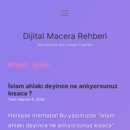
menüyü
Anasayfa
aç
Gizlilik Politikası
Dijital Macera Rehberi
Yasal Uyarı
Teknolojiyle dolu neşeli keşifler!
Hakkımızda
ETIKET:
SLAM
İslam ahlakı deyince ne anlıyorsunuz
kısaca ?
Tarih: Haziran 4, 2026
Herkese merhaba! Bu yazımızda “İslam
ahlakı deyince ne anlıyorsunuz kısaca”