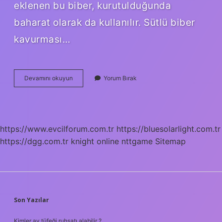
eklenen bu biber, kurutulduğunda
baharat olarak da kullanılır. Sütlü biber
kavurması…
Göçmen
Devamını okuyun
Yorum Bırak
Biberi
Nasıl
Yapılır
https://www.evcilforum.com.tr
https://bluesolarlight.com.tr
https://dgg.com.tr
knight online
nttgame
Sitemap
SIDEBAR
Son Yazılar
Kimler av tüfeği ruhsatı alabilir ?