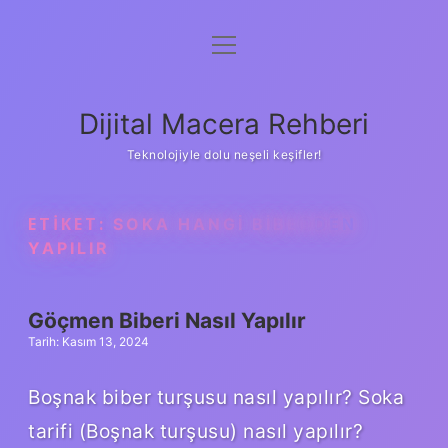
menüyü
Anasayfa
aç
Gizlilik Politikası
Dijital Macera Rehberi
Yasal Uyarı
Teknolojiyle dolu neşeli keşifler!
Hakkımızda
ETIKET:
SOKA HANGI BIBERDEN
YAPILIR
Göçmen Biberi Nasıl Yapılır
Tarih: Kasım 13, 2024
Boşnak biber turşusu nasıl yapılır? Soka
tarifi (Boşnak turşusu) nasıl yapılır?