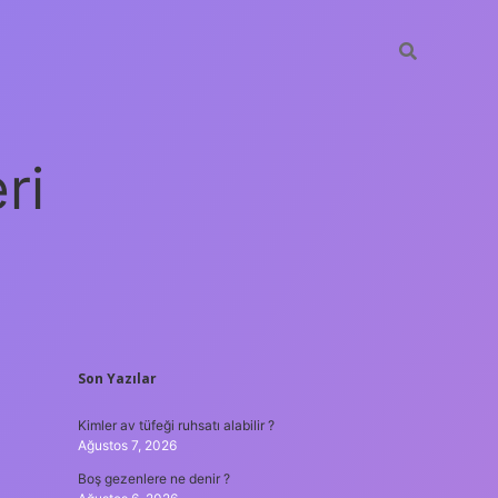
ri
SIDEBAR
Son Yazılar
vdcasino giriş
Kimler av tüfeği ruhsatı alabilir ?
Ağustos 7, 2026
Boş gezenlere ne denir ?