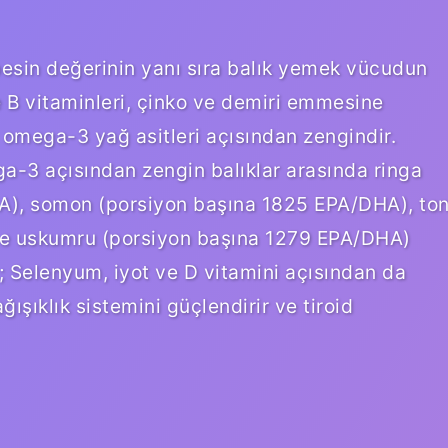
 besin değerinin yanı sıra balık yemek vücudun
kle B vitaminleri, çinko ve demiri emmesine
a omega-3 yağ asitleri açısından zengindir.
-3 açısından zengin balıklar arasında ringa
A), somon (porsiyon başına 1825 EPA/DHA), to
ve uskumru (porsiyon başına 1279 EPA/DHA)
ık; Selenyum, iyot ve D vitamini açısından da
ışıklık sistemini güçlendirir ve tiroid