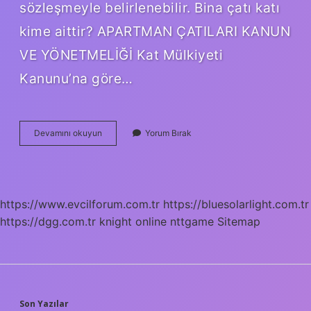
sözleşmeyle belirlenebilir. Bina çatı katı
kime aittir? APARTMAN ÇATILARI KANUN
VE YÖNETMELİĞİ Kat Mülkiyeti
Kanunu’na göre…
Çatı
Devamını okuyun
Yorum Bırak
Katı
Bağımsız
Bölüm
Olur
Mu
https://www.evcilforum.com.tr
https://bluesolarlight.com.tr
https://dgg.com.tr
knight online
nttgame
Sitemap
Son Yazılar