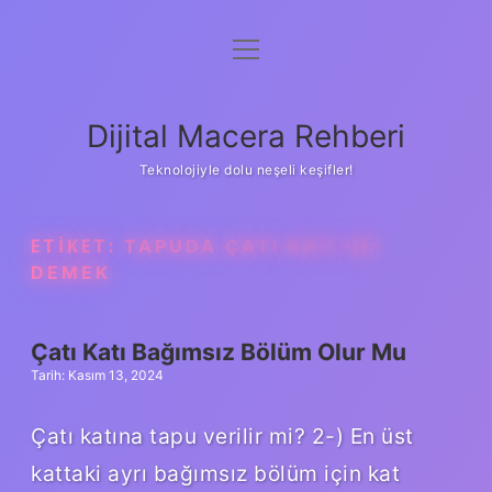
menüyü
Anasayfa
aç
Gizlilik Politikası
Dijital Macera Rehberi
Yasal Uyarı
Teknolojiyle dolu neşeli keşifler!
Hakkımızda
ETIKET:
TAPUDA ÇATI KATI NE
DEMEK
Çatı Katı Bağımsız Bölüm Olur Mu
Tarih: Kasım 13, 2024
Çatı katına tapu verilir mi? 2-) En üst
kattaki ayrı bağımsız bölüm için kat