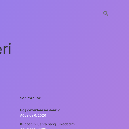
ri
SIDEBAR
Son Yazılar
vdcasino
Boş gezenlere ne denir ?
Ağustos 6, 2026
Kubbetü’s-Sahra hangi ülkededir ?