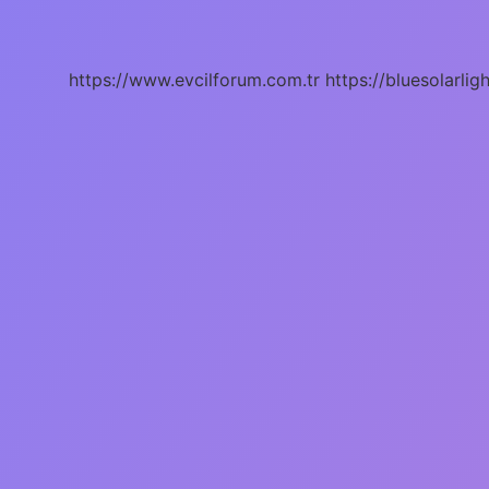
En
Iyi
Hangi
Ilaç
https://www.evcilforum.com.tr
https://bluesolarlig
Öldürür