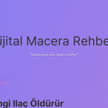
ijital Macera Rehbe
Teknolojiyle dolu neşeli keşifler!
ENIR
ngi Ilaç Öldürür