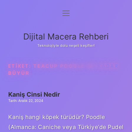
menüyü
Anasayfa
aç
Gizlilik Politikası
Dijital Macera Rehberi
Yasal Uyarı
Teknolojiyle dolu neşeli keşifler!
Hakkımızda
ETIKET:
TEACUP POODLE NE KADAR
BÜYÜR
Kaniş Cinsi Nedir
Tarih: Aralık 22, 2024
Kaniş hangi köpek türüdür? Poodle
(Almanca: Caniche veya Türkiye’de Pudel