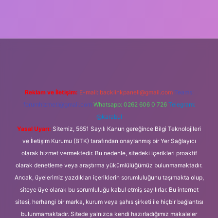
iş
Reklam ve İletişim:
E-mail:
backlinkpaneli@gmail.com
Teams:
forumhizmeti@gmail.com
Whatsapp: 0262 606 0 726
Telegram:
@karabul
Yasal Uyarı:
Sitemiz, 5651 Sayılı Kanun gereğince Bilgi Teknolojileri
ve İletişim Kurumu (BTK) tarafından onaylanmış bir Yer Sağlayıcı
olarak hizmet vermektedir. Bu nedenle, sitedeki içerikleri proaktif
olarak denetleme veya araştırma yükümlülüğümüz bulunmamaktadır.
Ancak, üyelerimiz yazdıkları içeriklerin sorumluluğunu taşımakta olup,
siteye üye olarak bu sorumluluğu kabul etmiş sayılırlar. Bu internet
sitesi, herhangi bir marka, kurum veya şahıs şirketi ile hiçbir bağlantısı
bulunmamaktadır. Sitede yalnızca kendi hazırladığımız makaleler