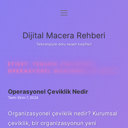
menüyü
Anasayfa
aç
Gizlilik Politikası
Dijital Macera Rehberi
Yasal Uyarı
Teknolojiyle dolu neşeli keşifler!
Hakkımızda
ETIKET:
TEDARIK ZINCIRINDE
OPERASYONEL MÜKEMMELLIK NEDIR
Operasyonel Çeviklik Nedir
Tarih: Ekim 7, 2024
Organizasyonel çeviklik nedir? Kurumsal
çeviklik, bir organizasyonun yeni