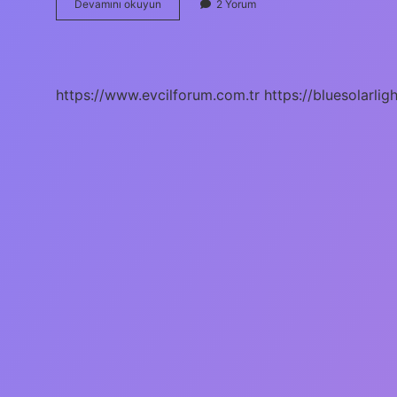
Para
Devamını okuyun
2 Yorum
Transferi
Ters
Ne
Demek
https://www.evcilforum.com.tr
https://bluesolarlig