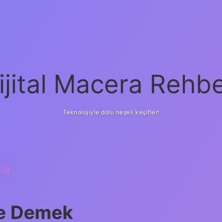
ijital Macera Rehbe
Teknolojiyle dolu neşeli keşifler!
IR
Ne Demek