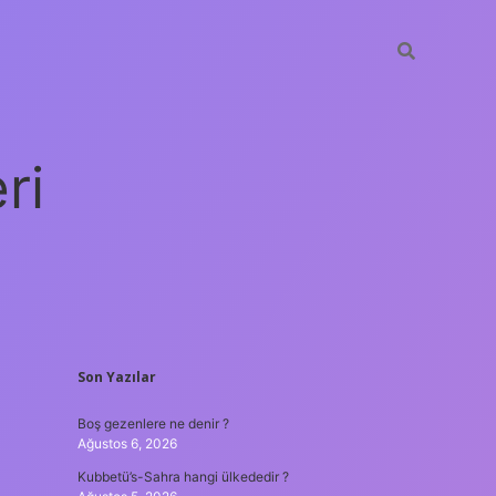
ri
SIDEBAR
Son Yazılar
vdcasino giriş
Boş gezenlere ne denir ?
Ağustos 6, 2026
Kubbetü’s-Sahra hangi ülkededir ?