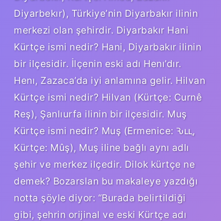
Diyarbekır), Türkiye’nin Diyarbakır ilinin
merkezi olan şehirdir. Diyarbakır Hani
Kürtçe ismi nedir? Hani, Diyarbakır ilinin
bir ilçesidir. İlçenin eski adı Henı’dır.
Henı, Zazaca’da iyi anlamına gelir. Hilvan
Kürtçe ismi nedir? Hilvan (Kürtçe: Curnê
Reş), Şanlıurfa ilinin bir ilçesidir. Muş
Kürtçe ismi nedir? Muş (Ermenice: Ԅււַ,
Kürtçe: Mûş), Muş iline bağlı aynı adlı
şehir ve merkez ilçedir. Dilok kürtçe ne
demek? Bozarslan bu makaleye yazdığı
notta şöyle diyor: “Burada belirtildiği
gibi, şehrin orijinal ve eski Kürtçe adı