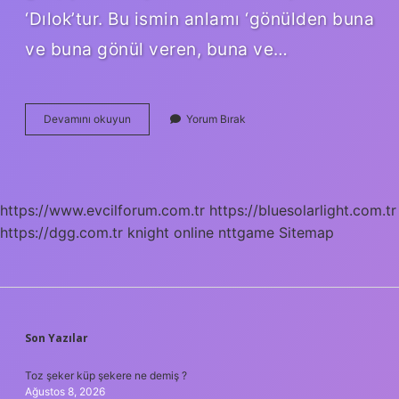
‘Dılok’tur. Bu ismin anlamı ‘gönülden buna
ve buna gönül veren, buna ve…
Diyarbakır
Devamını okuyun
Yorum Bırak
Kocaköy
Kürtçe
Ismi
Nedir
https://www.evcilforum.com.tr
https://bluesolarlight.com.tr
https://dgg.com.tr
knight online
nttgame
Sitemap
SIDEBAR
Son Yazılar
Toz şeker küp şekere ne demiş ?
Ağustos 8, 2026